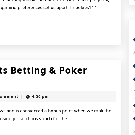
Slots
 gaming preferences set us apart. In pokies111
ts Betting & Poker
590
Comment
4:50 pm
|
iews and is considered a bonus point when we rank the
ensing jurisdictions vouch for the