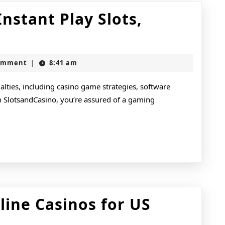
截
nstant Play Slots,
图
ree
工
asino
90
omment
8:41 am
|
具
ames
推
nstant
ialties, including casino game strategies, software
 SlotsandCasino, you’re assured of a gaming
荐
lay
Snipaste
ots,
截
ackjack,
图：
最
ore
强
ine Casinos for US
截