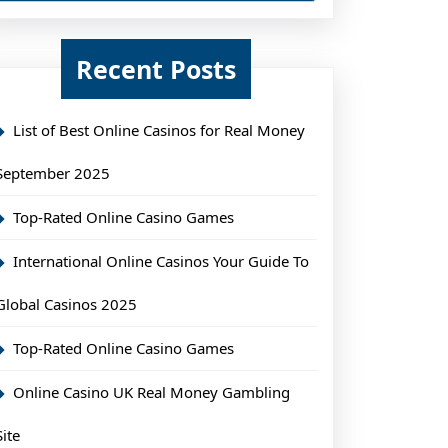
Recent Posts
List of Best Online Casinos for Real Money
September 2025
Top-Rated Online Casino Games
International Online Casinos Your Guide To
Global Casinos 2025
Top-Rated Online Casino Games
Online Casino UK Real Money Gambling
Site