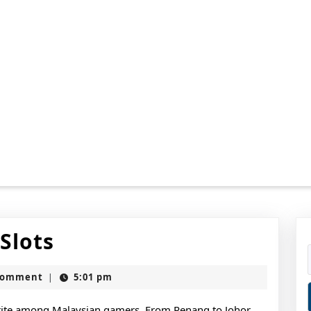
Online
Slots
Slots
590
Comment
5:01 pm
|
Casino
orite among Malaysian gamers. From Penang to Johor,