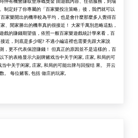
時仲有機會賺取豐厚嘅獎金 由遊戲內容、住宿服務，到場
。制定好了你專屬的「百家樂投注策略」後，我們就可以
，百家樂開出的機率較為平均，也是會什麼那麼多人覺得百
莊家、閒家勝出的機率真的很接近！ 大家千萬別忽略這點，
遊戲的賺錢期望值，依照一般百家樂遊戲統計學來看，百
接近，到底是多少呢? 不過小編這裡也需要先跟大家說
測，更不代表保證賺錢！ 但真正的原因並不是這樣的，百
下的表格显⽰六副牌赌戏当中关于闲家, 庄家, 和局的可
当中关于闲家, 庄家, 和局的可能出牌与回报结 果。 开云
。 每位赌客, 包括 做庄的玩家,