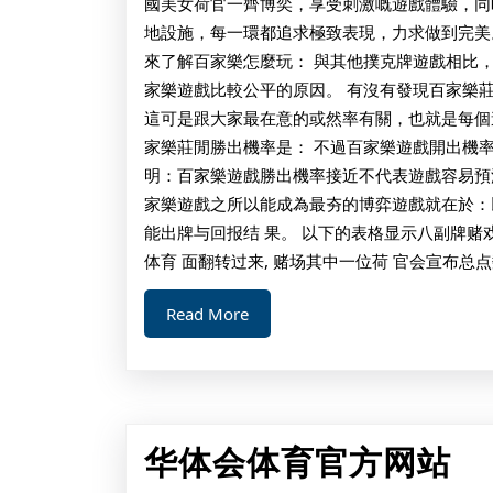
國美女荷官一齊博奕，享受刺激嘅遊戲體驗，同
地設施，每一環都追求極致表現，力求做到完美
來了解百家樂怎麼玩： 與其他撲克牌遊戲相比
家樂遊戲比較公平的原因。 有沒有發現百家樂
這可是跟大家最在意的或然率有關，也就是每個
家樂莊閒勝出機率是： 不過百家樂遊戲開出機率
明：百家樂遊戲勝出機率接近不代表遊戲容易預
家樂遊戲之所以能成為最夯的博弈遊戲就在於：以
能出牌与回报结 果。 以下的表格显⽰⼋副牌赌戏
体育 ⾯翻转过来, 赌场其中⼀位荷 官会宣布总点数
Read
Read More
More
华
华体会体育官方网站