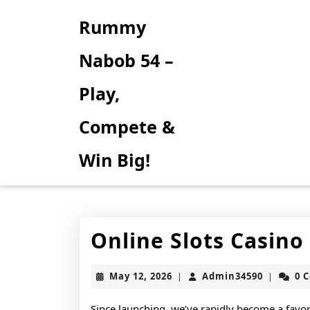
Skip
to
Rummy
content
Skip
Nabob 54 –
to
content
Play,
Compete &
Win Big!
Online Slots Casino 
May
Admin34
May 12, 2026
Admin34590
0 
|
|
12,
2026
Since launching, we’ve rapidly become a fav