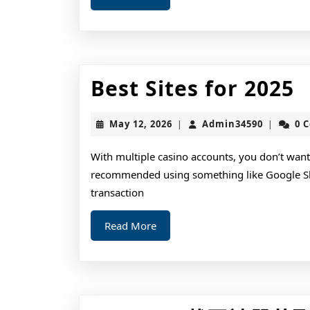
More
Games
B
Best Sites for 2025
S
May
Admin34
May 12, 2026
Admin34590
0 
|
|
f
12,
2026
2
With multiple casino accounts, you don’t want
recommended using something like Google She
transaction
Read
Read More
More