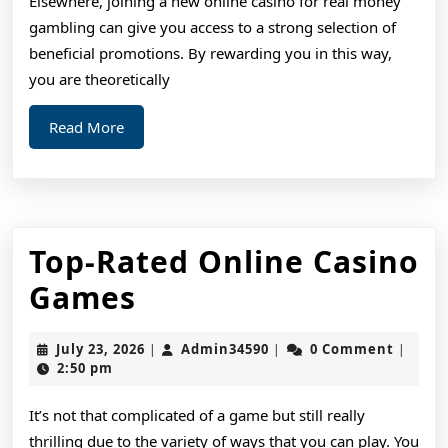
Elsewhere, joining a new online casino for real money
Casinos
gambling can give you access to a strong selection of
for
beneficial promotions. By rewarding you in this way,
you are theoretically
Real
Money
Read
Read More
More
Septembe
2025
Top-Rated Online Casino
Top-
Games
Rated
July
Admin34590
July 23, 2026
Admin34590
0 Comment
|
|
|
Online
23,
2:50 pm
2026
Casino
It’s not that complicated of a game but still really
Games
thrilling due to the variety of ways that you can play. You