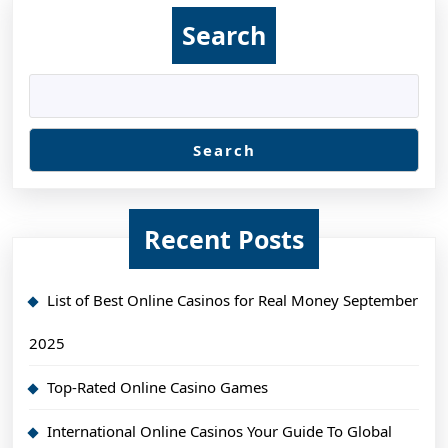
Search
Search
Recent Posts
List of Best Online Casinos for Real Money September
2025
Top-Rated Online Casino Games
International Online Casinos Your Guide To Global