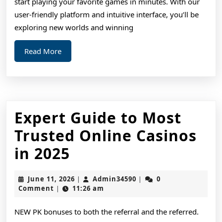
Games
start playing your favorite games in minutes. With our
user-friendly platform and intuitive interface, you’ll be
exploring new worlds and winning
Read
Read More
More
Expert Guide to Most
Trusted Online Casinos
Expert
in 2025
Guide
June
Admin34590
June 11, 2026
Admin34590
0
|
|
to
11,
Comment
11:26 am
|
2026
Most
NEW PK bonuses to both the referral and the referred.