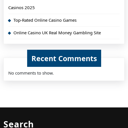
Casinos 2025
Top-Rated Online Casino Games
Online Casino UK Real Money Gambling Site
Recent Comments
No comments to show.
Search