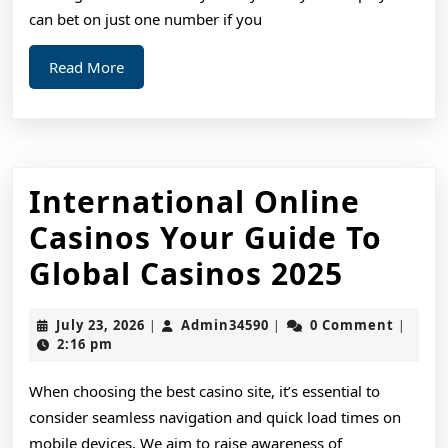
can bet on just one number if you
Read
Read More
More
International Online
Casinos Your Guide To
Intern
Global Casinos 2025
Online
July
Admin34590
July 23, 2026
Admin34590
0 Comment
|
|
|
Casino
23,
2:16 pm
2026
Your
When choosing the best casino site, it’s essential to
Guide
consider seamless navigation and quick load times on
mobile devices. We aim to raise awareness of