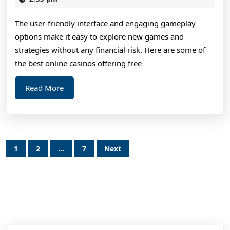
2026
Review
The user-friendly interface and engaging gameplay
in
options make it easy to explore new games and
the
strategies without any financial risk. Here are some of
the best online casinos offering free
Philipp
of
Read
Read More
More
2025
Posts
1
2
…
7
Next
pagination