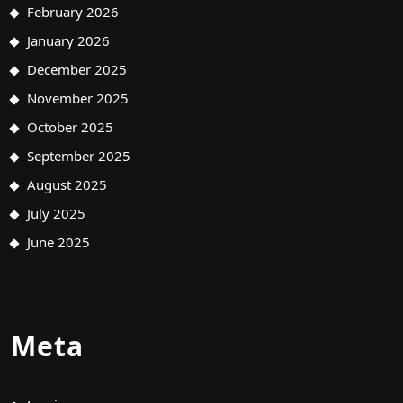
February 2026
January 2026
December 2025
November 2025
October 2025
September 2025
August 2025
July 2025
June 2025
Meta