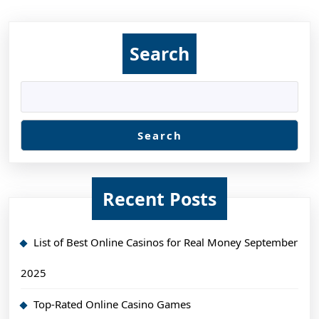
Search
Search
Recent Posts
List of Best Online Casinos for Real Money September
2025
Top-Rated Online Casino Games