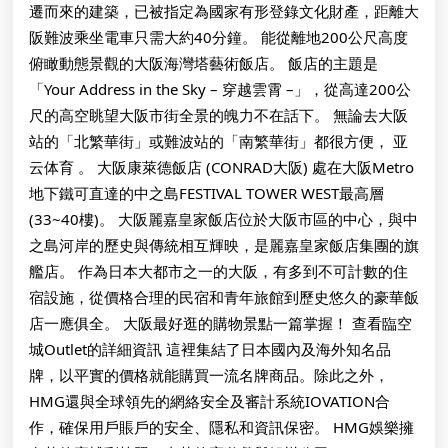
店
遷而來的建築，已被指定為國家有形登錄文化財產，距離大
開
阪難波乘坐電車只需大約40分鐘。 能從離地200公尺高度
俯瞰動態景觀的大阪海灣塔藝術飯店。 飯店的主題是
拉
「Your Address in the Sky – 穿越雲霄 –」，從高達200公
麵
尺的高空眺望大阪市街全景的魄力不在話下。 無論去大阪
站的「北繁華街」或難波站的「南繁華街」都很方便， 亚
店
云体育 。 大阪康萊德飯店 (CONRAD大阪) 處在大阪Metro
變
地下鐵可直達的中之島FESTIVAL TOWER WEST最高層
「救
(33~40樓)。 大阪麗嘉皇家飯店位於大阪市區的中心，與中
之島河岸的歷史與傳統相互輝映，是麗嘉皇家飯店集團的旗
生
艦店。 作為日本大都市之一的大阪，有多到不可計數的住
圈」：
宿設施，從價格合理的民宿和青年旅館到歷史悠久的豪華飯
店一應俱全。 大阪最好逛的購物景點一篇掌握！ 查看臨空
係
城Outlet的詳細資訊 這裡集結了日本國內及海外知名品
同
牌，以平實的價格就能購買一流名牌商品。除此之外，
日
HMG還與全球領先的網絡安全及審計系統IOVATION合
作，確保用戶賬戶的安全、隱私和資訊保密。 HMG娛樂擁
本