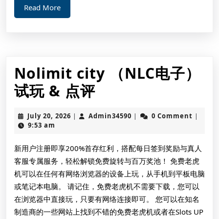
Read
Read More
More
Nolimit city （NLC电子）
Nolimit
试玩 & 点评
city
July
Admin34590
July 20, 2026
Admin34590
0 Comment
|
|
|
（NLC
20,
9:53 am
2026
电
新用户注册即享200%首存红利，搭配每日签到奖励与真人
子）
客服专属服务，轻松解锁免费旋转与百万奖池！ 免费老虎
试
机可以在任何有网络浏览器的设备上玩，从手机到平板电脑
或笔记本电脑。 请记住，免费老虎机不需要下载，您可以
玩
在浏览器中直接玩，只要有网络连接即可。 您可以在知名
&
制造商的一些网站上找到不错的免费老虎机或者在Slots UP