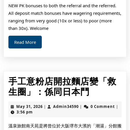
Most
NEW PK bonuses to both the referral and the referred.
Trusted
All deposit match bonuses have wagering requirements,
Online
ranging from very good (10x or less) to poor (more
than 30x). Welcome
Casinos
in
Read
Read More
More
2025
手工意粉店開拉麵店變「救
手
生圈」：係同日本鬥
工
May
Admin34590
May 31, 2026
Admin34590
0 Comment
|
|
|
意
31,
3:56 pm
2026
粉
溫泉旅館南天苑是將曾位於大阪堺市大濱的「潮湯」分館搬