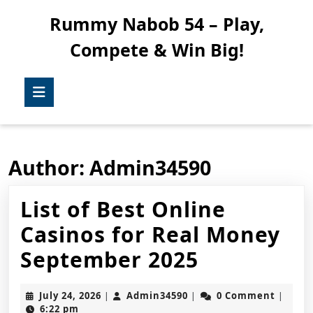
Skip
Rummy Nabob 54 – Play,
to
content
Compete & Win Big!
Skip
to
content
Open
Button
Author:
Admin34590
List of Best Online
Casinos for Real Money
List
September 2025
of
July
Admin34590
July 24, 2026
Admin34590
0 Comment
|
|
|
Best
24,
6:22 pm