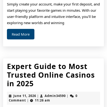
Casino
Simply create your account, make your first deposit, and
Games
start playing your favorite games in minutes. With our
user-friendly platform and intuitive interface, you’ll be
exploring new worlds and winning
Read
Read More
More
Expert Guide to Most
Trusted Online Casinos
Expert
in 2025
Guide
June
Admin34590
June 11, 2026
Admin34590
0
|
|
to
11,
Comment
11:26 am
|
2026