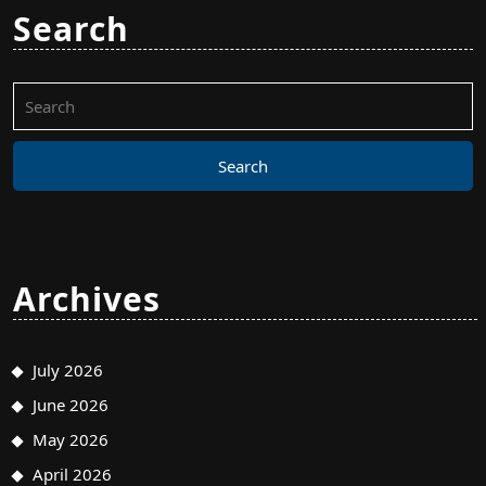
Search
Search
for:
Archives
July 2026
June 2026
May 2026
April 2026