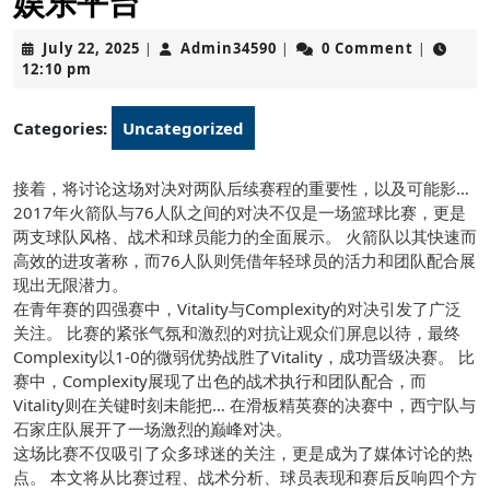
娱乐平台
July
Admin34590
July 22, 2025
Admin34590
0 Comment
|
|
|
22,
12:10 pm
2025
Categories:
Uncategorized
接着，将讨论这场对决对两队后续赛程的重要性，以及可能影…
2017年火箭队与76人队之间的对决不仅是一场篮球比赛，更是
两支球队风格、战术和球员能力的全面展示。 火箭队以其快速而
高效的进攻著称，而76人队则凭借年轻球员的活力和团队配合展
现出无限潜力。
在青年赛的四强赛中，Vitality与Complexity的对决引发了广泛
关注。 比赛的紧张气氛和激烈的对抗让观众们屏息以待，最终
Complexity以1-0的微弱优势战胜了Vitality，成功晋级决赛。 比
赛中，Complexity展现了出色的战术执行和团队配合，而
Vitality则在关键时刻未能把… 在滑板精英赛的决赛中，西宁队与
石家庄队展开了一场激烈的巅峰对决。
这场比赛不仅吸引了众多球迷的关注，更是成为了媒体讨论的热
点。 本文将从比赛过程、战术分析、球员表现和赛后反响四个方