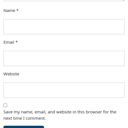
Name
*
Email
*
Website
Save my name, email, and website in this browser for the
next time I comment.