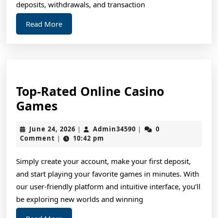
deposits, withdrawals, and transaction
Read
Read More
More
Top-Rated Online Casino
Top-
Games
Rated
June
Admin34590
June 24, 2026
Admin34590
0
|
|
Online
24,
Comment
10:42 pm
|
Casino
2026
Games
Simply create your account, make your first deposit,
and start playing your favorite games in minutes. With
our user-friendly platform and intuitive interface, you’ll
be exploring new worlds and winning
Read