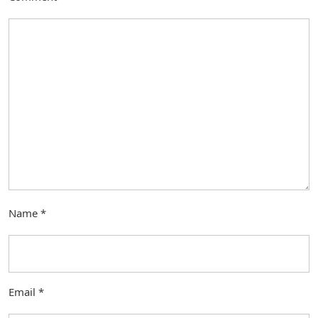
Name
*
Email
*