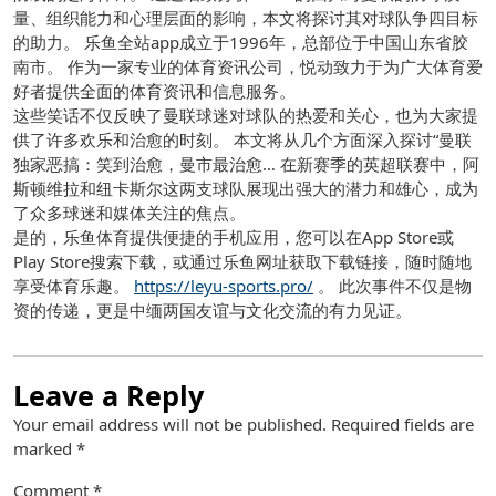
量、组织能力和心理层面的影响，本文将探讨其对球队争四目标
的助力。 乐鱼全站app成立于1996年，总部位于中国山东省胶
南市。 作为一家专业的体育资讯公司，悦动致力于为广大体育爱
好者提供全面的体育资讯和信息服务。
这些笑话不仅反映了曼联球迷对球队的热爱和关心，也为大家提
供了许多欢乐和治愈的时刻。 本文将从几个方面深入探讨“曼联
独家恶搞：笑到治愈，曼市最治愈… 在新赛季的英超联赛中，阿
斯顿维拉和纽卡斯尔这两支球队展现出强大的潜力和雄心，成为
了众多球迷和媒体关注的焦点。
是的，乐鱼体育提供便捷的手机应用，您可以在App Store或
Play Store搜索下载，或通过乐鱼网址获取下载链接，随时随地
享受体育乐趣。
https://leyu-sports.pro/
。 此次事件不仅是物
资的传递，更是中缅两国友谊与文化交流的有力见证。
Leave a Reply
Your email address will not be published.
Required fields are
marked
*
Comment
*