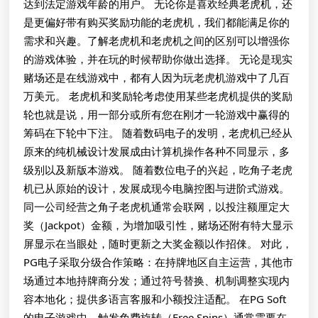
达到法定游戏年龄的用户。 无论你是喜欢经典老虎机，还
是更偏好带有购买奖励功能的老虎机，我们都能满足你的
需求和兴趣。了解老虎机和老虎机之间的区别可以增强你
的游戏体验，并在玩的时候帮助你做出选择。 无论是现实
赌场还是在线游戏中，都有人因为玩老虎机游戏中了几百
万美元。 老虎机和奖励轮考虑使用某些老虎机提供的奖励
轮也就是说，用一部分或所有您在刚才一轮游戏中赢得的
筹码在下轮中下注。 随着数码电子的发明，老虎机已经从
原来的纯机械设计发展成由计算机操作各种不同显示，多
级别以及新版本游戏。 随着数位电子的兴起，吃角子老虎
机已从原始的设计，发展成现今电脑控图与进阶式游戏。
同一公司经营之角子老虎机通常会联网，以投注额厘定大
奖（Jackpot）金额，为增加吸引性，赌场还附有特大显示
屏显示在当眼处，随时更新之大奖金额以作招俫。 对此，
PG电子采取分级合作策略：在持牌地区自主运营，其他市
场通过本地持牌商分发；通过符号替换、机制调整实现内
容本地化；提供多语言客服和小额投注适配。 在PG Soft
的电子游戏中，触发免费旋转（Free Spins）通常需要在