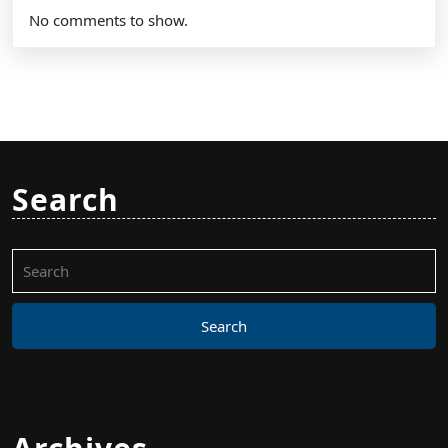
No comments to show.
Search
Search
for: