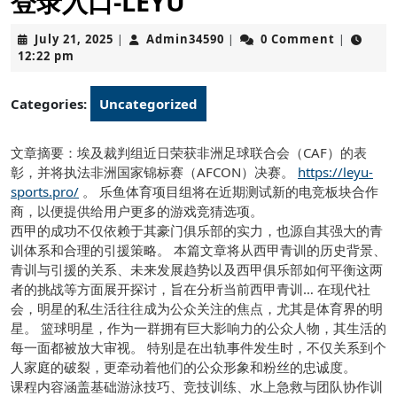
登录入口-LEYU
July
Admin34590
July 21, 2025
Admin34590
0 Comment
|
|
|
21,
12:22 pm
2025
Categories:
Uncategorized
文章摘要：埃及裁判组近日荣获非洲足球联合会（CAF）的表
彰，并将执法非洲国家锦标赛（AFCON）决赛。
https://leyu-
sports.pro/
。 乐鱼体育项目组将在近期测试新的电竞板块合作
商，以便提供给用户更多的游戏竞猜选项。
西甲的成功不仅依赖于其豪门俱乐部的实力，也源自其强大的青
训体系和合理的引援策略。 本篇文章将从西甲青训的历史背景、
青训与引援的关系、未来发展趋势以及西甲俱乐部如何平衡这两
者的挑战等方面展开探讨，旨在分析当前西甲青训… 在现代社
会，明星的私生活往往成为公众关注的焦点，尤其是体育界的明
星。 篮球明星，作为一群拥有巨大影响力的公众人物，其生活的
每一面都被放大审视。 特别是在出轨事件发生时，不仅关系到个
人家庭的破裂，更牵动着他们的公众形象和粉丝的忠诚度。
课程内容涵盖基础游泳技巧、竞技训练、水上急救与团队协作训