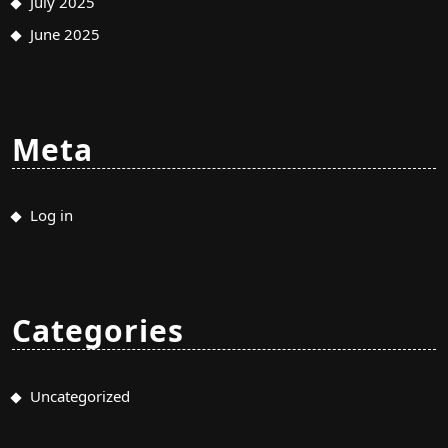
July 2025
June 2025
Meta
Log in
Categories
Uncategorized