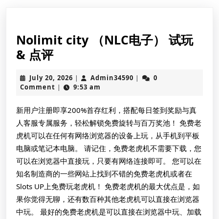
Nolimit city （NLC电子） 试玩
Nolimit
& 点评
city
July
Admin34590
July 20, 2026
Admin34590
0
|
|
（NLC
20,
Comment
9:53 am
|
电
2026
子）
新用户注册即享200%首存红利，搭配每日签到奖励与真
人客服专属服务，轻松解锁免费旋转与百万奖池！ 免费老
试
虎机可以在任何有网络浏览器的设备上玩，从手机到平板
玩
电脑或笔记本电脑。 请记住，免费老虎机不需要下载，您
&
可以在浏览器中直接玩，只要有网络连接即可。 您可以在
点
知名制造商的一些网站上找到不错的免费老虎机或者在
评
Slots UP上免费玩老虎机！ 免费老虎机的最大优点是，如
果你觉得无聊，还有数百种其他老虎机可以直接在浏览器
中玩。 最好的免费老虎机是可以直接在浏览器中玩、加载