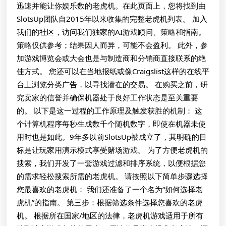
迅速并能让你娱乐数的老虎机。在此页面上，您将找到由
SlotsUp团队自2015年以来收集的完整老虎机列表。 加入
我们的社区，访问我们独家的AI游戏顾问、策略和指南。
策略仅供参考；结果因人而异，可能不会盈利。 此外，参
加游戏博览会或大会也是与制造商和分销商直接联系的绝
佳方式。 您还可以在当地报纸或像Craigslist这样的在线平
台上浏览分类广告，以寻找潜在的交易。 在购买之前，研
究卖家的信誉并确保机器处于良好工作状态是至关重要
的。 以下是这一过程的工作原理及触发获胜的机制： 这
个计算机程序每秒生成数千个随机数字，即使在机器未使
用时也是如此。9年多以前SlotsUp被成立了，其明确的目
标是让玩家用演示模式享受赌场游戏。 为了方便老虎机的
搜索，我们开发了一套游戏过滤和排序系统，以便根据您
的需求轻松搜索所需的老虎机。 请按照以下简单步骤选择
您最喜欢的老虎机： 我们还准备了一个名为“如何选择老
虎机”的指南。 第三步：根据筛选条件选择您喜欢的老虎
机。 根据所在国家/地区的法律，老虎机游戏适用于所有